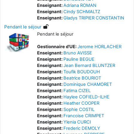
Enseignant:
Adriana ROMAN
Enseignant:
Cindy SCHMALTZ
Enseignant:
Gladys TRIPIER CONSTANTIN
Pendant le séjour
Pendant le séjour
Gestionnaire d'UE:
Jerome HORLACHER
Enseignant:
Bruno AVISSE
Enseignant:
Pauline BEGUE
Enseignant:
Jean Bernard BLUNTZER
Enseignant:
Toufik BOUDOUH
Enseignant:
Beatrice BOURIOT
Enseignant:
Dominique CHAMORET
Enseignant:
Fatima CIZEL
Enseignant:
Haylee COFIELD-ILHE
Enseignant:
Heather COOPER
Enseignant:
Sophie COSTIL
Enseignant:
Francoise CRIMPET
Enseignant:
Ylenia CURCI
Enseignant:
Frederic DEMOLY