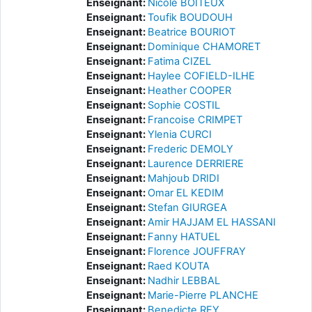
Enseignant:
Nicole BOITEUX
Enseignant:
Toufik BOUDOUH
Enseignant:
Beatrice BOURIOT
Enseignant:
Dominique CHAMORET
Enseignant:
Fatima CIZEL
Enseignant:
Haylee COFIELD-ILHE
Enseignant:
Heather COOPER
Enseignant:
Sophie COSTIL
Enseignant:
Francoise CRIMPET
Enseignant:
Ylenia CURCI
Enseignant:
Frederic DEMOLY
Enseignant:
Laurence DERRIERE
Enseignant:
Mahjoub DRIDI
Enseignant:
Omar EL KEDIM
Enseignant:
Stefan GIURGEA
Enseignant:
Amir HAJJAM EL HASSANI
Enseignant:
Fanny HATUEL
Enseignant:
Florence JOUFFRAY
Enseignant:
Raed KOUTA
Enseignant:
Nadhir LEBBAL
Enseignant:
Marie-Pierre PLANCHE
Enseignant:
Benedicte REY