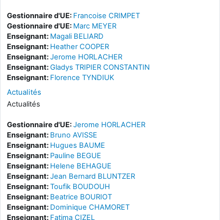
Gestionnaire d'UE:
Francoise CRIMPET
Gestionnaire d'UE:
Marc MEYER
Enseignant:
Magali BELIARD
Enseignant:
Heather COOPER
Enseignant:
Jerome HORLACHER
Enseignant:
Gladys TRIPIER CONSTANTIN
Enseignant:
Florence TYNDIUK
Actualités
Actualités
Gestionnaire d'UE:
Jerome HORLACHER
Enseignant:
Bruno AVISSE
Enseignant:
Hugues BAUME
Enseignant:
Pauline BEGUE
Enseignant:
Helene BEHAGUE
Enseignant:
Jean Bernard BLUNTZER
Enseignant:
Toufik BOUDOUH
Enseignant:
Beatrice BOURIOT
Enseignant:
Dominique CHAMORET
Enseignant:
Fatima CIZEL