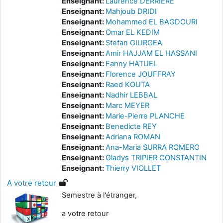
Enseignant:
Laurence DERRIERE
Enseignant:
Mahjoub DRIDI
Enseignant:
Mohammed EL BAGDOURI
Enseignant:
Omar EL KEDIM
Enseignant:
Stefan GIURGEA
Enseignant:
Amir HAJJAM EL HASSANI
Enseignant:
Fanny HATUEL
Enseignant:
Florence JOUFFRAY
Enseignant:
Raed KOUTA
Enseignant:
Nadhir LEBBAL
Enseignant:
Marc MEYER
Enseignant:
Marie-Pierre PLANCHE
Enseignant:
Benedicte REY
Enseignant:
Adriana ROMAN
Enseignant:
Ana-Maria SURRA ROMERO
Enseignant:
Gladys TRIPIER CONSTANTIN
Enseignant:
Thierry VIOLLET
A votre retour
Semestre à l'étranger,
a votre retour