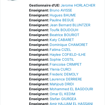
Gestionnaire d'UE:
Jerome HORLACHER
Enseignant:
Bruno AVISSE
Enseignant:
Hugues BAUME
Enseignant:
Pauline BEGUE
Enseignant:
Jean Bernard BLUNTZER
Enseignant:
Toufik BOUDOUH
Enseignant:
Beatrice BOURIOT
Enseignant:
Katy CABARET
Enseignant:
Dominique CHAMORET
Enseignant:
Fatima CIZEL
Enseignant:
Haylee COFIELD-ILHE
Enseignant:
Sophie COSTIL
Enseignant:
Francoise CRIMPET
Enseignant:
Ylenia CURCI
Enseignant:
Frederic DEMOLY
Enseignant:
Laurence DERRIERE
Enseignant:
Mahjoub DRIDI
Enseignant:
Mohammed EL BAGDOURI
Enseignant:
Omar EL KEDIM
Enseignant:
Stefan GIURGEA
Enseignant:
Amir HAJJAM EL HASSANI