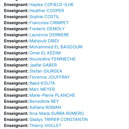
Enseignant:
Haylee COFIELD-ILHE
Enseignant:
Heather COOPER
Enseignant:
Sophie COSTIL
Enseignant:
Francoise CRIMPET
Enseignant:
Frederic DEMOLY
Enseignant:
Laurence DERRIERE
Enseignant:
Mahjoub DRIDI
Enseignant:
Mohammed EL BAGDOURI
Enseignant:
Omar EL KEDIM
Enseignant:
Nouredine FENINECHE
Enseignant:
Jaafar GABER
Enseignant:
Stefan GIURGEA
Enseignant:
Florence JOUFFRAY
Enseignant:
Raed KOUTA
Enseignant:
Marc MEYER
Enseignant:
Marie-Pierre PLANCHE
Enseignant:
Benedicte REY
Enseignant:
Adriana ROMAN
Enseignant:
Ana-Maria SURRA ROMERO
Enseignant:
Gladys TRIPIER CONSTANTIN
Enseignant:
Thierry VIOLLET