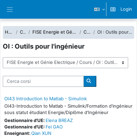
Vai al contenuto principale
Login
Pannello laterale
Home
Corsi
FISE Energie et Génie Electrique
Cours
OI : Outils pour l'ingénieur
OI : Outils pour l'ingénieur
Categorie di corso
Cerca corsi
Cerca corsi
OI43 Introduction to Matlab - Simulink
OI43-Introduction to Matlab - Simulink/Formation d'ingénieur
sous statut étudiant Energie/Diplôme d'Ingénieur
Gestionnaire d'UE:
Elena BREAZ
Gestionnaire d'UE:
Fei GAO
Enseignant:
Qian XUN