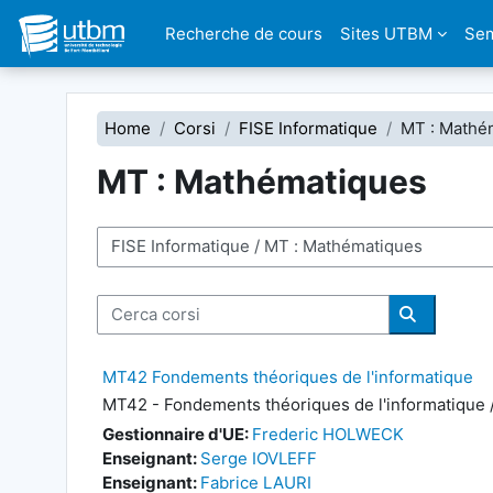
Vai al contenuto principale
Recherche de cours
Sites UTBM
Sem
Home
Corsi
FISE Informatique
MT : Mathé
MT : Mathématiques
Categorie di corso
Cerca corsi
Cerca cors
MT42 Fondements théoriques de l'informatique
MT42 - Fondements théoriques de l'informatique /
Gestionnaire d'UE:
Frederic HOLWECK
Enseignant:
Serge IOVLEFF
Enseignant:
Fabrice LAURI