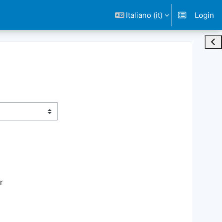
Italiano ‎(it)‎
Login
Apri
r