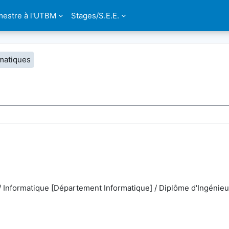
estre à l'UTBM
Stages/S.E.E.
matiques
i
 Informatique [Département Informatique] / Diplôme d'Ingénieu