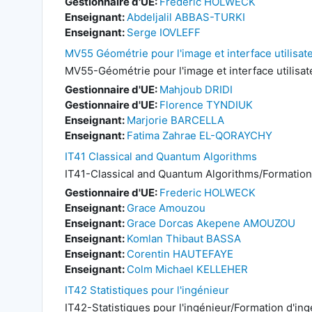
Gestionnaire d'UE:
Frederic HOLWECK
Enseignant:
Abdeljalil ABBAS-TURKI
Enseignant:
Serge IOVLEFF
MV55 Géométrie pour l'image et interface utilisat
MV55-Géométrie pour l'image et interface utilisat
Gestionnaire d'UE:
Mahjoub DRIDI
Gestionnaire d'UE:
Florence TYNDIUK
Enseignant:
Marjorie BARCELLA
Enseignant:
Fatima Zahrae EL-QORAYCHY
IT41 Classical and Quantum Algorithms
IT41-Classical and Quantum Algorithms/Formation 
Gestionnaire d'UE:
Frederic HOLWECK
Enseignant:
Grace Amouzou
Enseignant:
Grace Dorcas Akepene AMOUZOU
Enseignant:
Komlan Thibaut BASSA
Enseignant:
Corentin HAUTEFAYE
Enseignant:
Colm Michael KELLEHER
IT42 Statistiques pour l'ingénieur
IT42-Statistiques pour l'ingénieur/Formation d'in