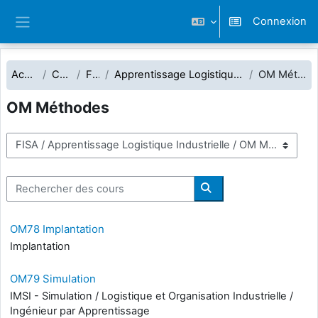
Passer au contenu principal
Connexion
Panneau latéral
Accueil
Cours
FISA
Apprentissage Logistique Industrielle
OM Méthodes
OM Méthodes
Catégories de cours
Rechercher des cours
Rechercher des cours
OM78 Implantation
Implantation
OM79 Simulation
IMSI - Simulation / Logistique et Organisation Industrielle /
Ingénieur par Apprentissage