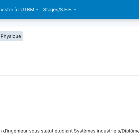
estre à l'UTBM
Stages/S.E.E.
: Physique
hen
d'ingénieur sous statut étudiant Systèmes industriels/Diplôme