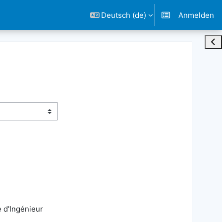
Deutsch ‎(de)‎
Anmelden
Blo
 d'Ingénieur