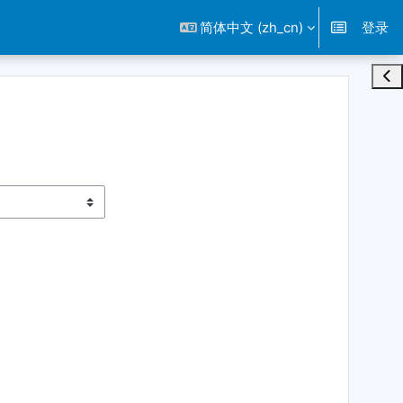
简体中文 ‎(zh_cn)‎
登录
打