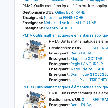
PMA2-Outils mathématiques élémentaires appliqué
Gestionnaire d'UE:
Gilles BERTRAND
Enseignant:
Nouredine FENINECHE
Enseignant:
Mohamed Amine LAHLOU NABIL
Enseignant:
Lorenzo TADDEI
PM1A Outils mathématiques élémentaires appliqués
PM1A-Outils mathématiques élémen
Gestionnaire d'UE:
Gilles BERTR
Enseignant:
Denis DUBAJ
Enseignant:
Stephane GOTTAR
Enseignant:
Regis LAMOUREUX
Enseignant:
Marie-Pierre PLANC
Enseignant:
Dominique STOESSE
Enseignant:
Jean-Yves TRIPONEY
PM1B Outils mathématiques élémentaires appliqués 
PM1B-Outils mathématiques élémen
Gestionnaire d'UE:
Gilles BERTR
Enseignant:
Denis DUBAJ