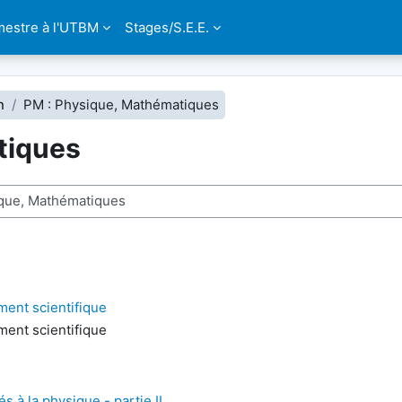
estre à l'UTBM
Stages/S.E.E.
n
PM : Physique, Mathématiques
tiques
ent scientifique
ent scientifique
 à la physique - partie II