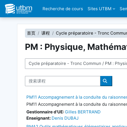
跳到主要内容
Recherche de cours
Sites UTBM
Sem
首页
课程
Cycle préparatoire - Tronc Commu
PM : Physique, Mathéma
课程类别
搜索课程
搜索课程
PM11 Accompagnement à la conduite du raisonnem
PM11 Accompagnement à la conduite du raisonnem
Gestionnaire d'UE:
Gilles BERTRAND
Enseignant:
Denis DUBAJ
PMA2 Outils mathématiques élémentaires appliqués